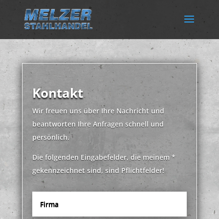
Kontakt
Wir freuen uns über Ihre Nachricht und
beantworten Ihre Anfragen schnell und
persönlich.
Die folgenden Eingabefelder, die meinem *
gekennzeichnet sind, sind Pflichtfelder!